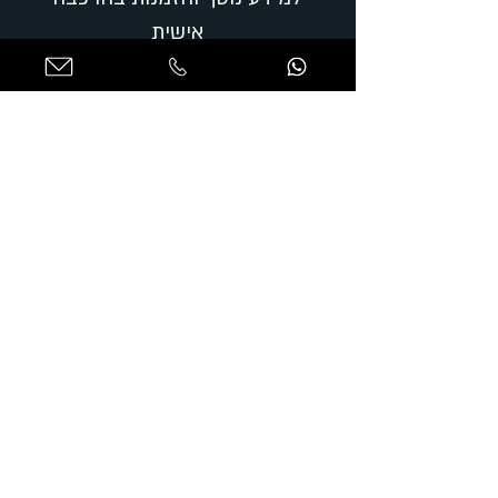
אישית
שם מלא
טלפון
דואר אלקטרוני
מאשר קבלת עדכוני חדשות ומבצעים
קראתי ואישרתי את
מדיניות הפרטיות*
שלח
כתובת: סשה ארגוב 15 ת"א