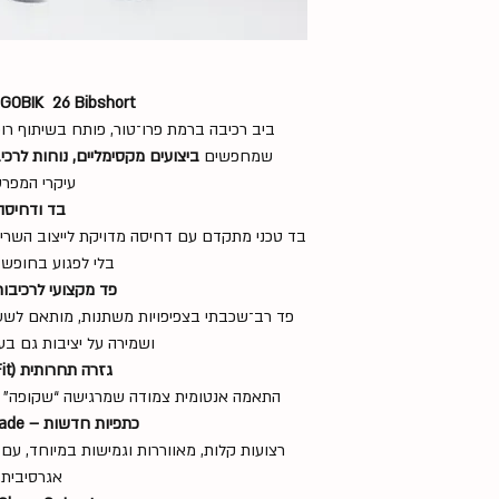
X GOBIK 26 Bibshort – דגם
ביב רכיבה ברמת פרו־טור, פותח בשיתוף רוכב
שמחפשים
ביצועים מקסימליים, נוחות לרכיב
עיקרי המפרט
בד ודחיסה
בד טכני מתקדם עם דחיסה מדויקת לייצוב השריר
בלי לפגוע בחופש 
פד מקצועי לרכיבות
פד רב־שכבתי בצפיפויות משתנות, מותאם לשעות
ושמירה על יציבות גם בע
גזרה תחרותית (Race Fit)
התאמה אנטומית צמודה שמרגישה “שקופה” על ה
כתפיות חדשות – Factory Grade
רצועות קלות, מאווררות וגמישות במיוחד, עם 
אגרסיבית.