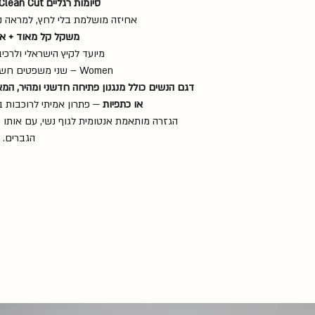
סיומות רגליים Clean Cut + סיליקון פנימי
אחיזה מושלמת בלי לחץ, למראה נקי
משקל קל מאוד + אוו
מיועד לקיץ הישראלי ולרכיב
Women – שני משפטים חשובים לדגם הנשים:
דגם הנשים כולל מנגנון פתיחה חדשני ומהיר, המא
או כתפיות
— פתרון אמיתי לרוכבות ב
הגזרה מותאמת אנטומית לגוף נשי, עם אותו 
הגברים.